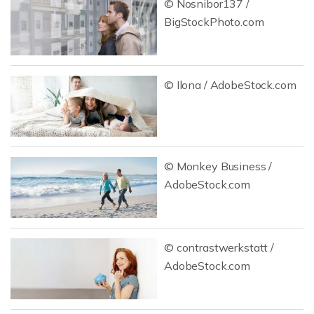
© Nosnibor137 /
BigStockPhoto.com
© Ilona / AdobeStock.com
© Monkey Business /
AdobeStock.com
© contrastwerkstatt /
AdobeStock.com