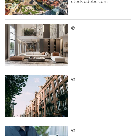
stock.adobe.com
©
©
©