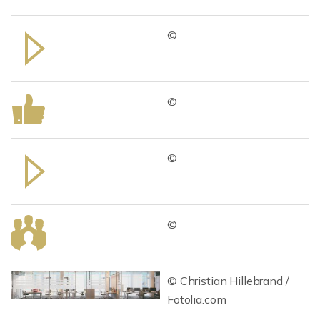
©
©
©
©
© Christian Hillebrand /
Fotolia.com