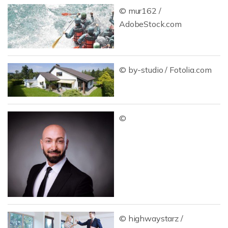
© mur162 /
AdobeStock.com
© by-studio / Fotolia.com
©
© highwaystarz /