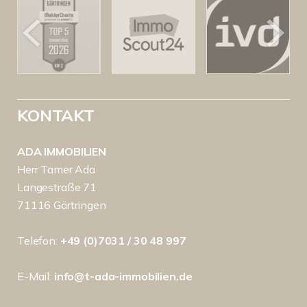
KONTAKT
ADA IMMOBILIEN
Herr Tamer Ada
Langestraße 71
71116 Gärtringen
Telefon:
+49 (0)7031 / 30 48 997
E-Mail:
info@t-ada-immobilien.de