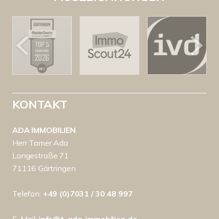
KONTAKT
ADA IMMOBILIEN
Herr Tamer Ada
Langestraße 71
71116 Gärtringen
Telefon:
+49 (0)7031 / 30 48 997