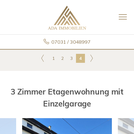
07031 / 3048997
1
2
3
4
3 Zimmer Etagenwohnung mit
Einzelgarage